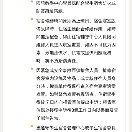
國語教學中心學員應配合學生宿舍防火或
防震疏散演練。
宿舍修繕時間原則為上班日。宿舍寢室設
備故障時，住宿生應配合修繕作業，如時
間無法配合，得由住宿輔導中心人員陪同
維修人員進入寢室處置。如因不可抗力因
素，致無法供水、供電或提供相關服務
時，將不負賠償責任。
因緊急或安全事故而須搶救人員、搶修宿
舍寢室內設施及物品，或查核住宿人員身
分時，權責單位得逕行進入宿舍寢室適當
處置。如對緊急處置有異議者，住宿學生
得於 7 日內向權責單位提出申訴；權責單
位應於接獲申訴後3個工作日內以書面及電
子郵件告知。
應遵守學生宿舍管理中心或學生宿舍委員