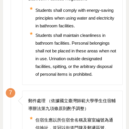
Students shall comply with energy-saving
principles when using water and electricity
in bathroom facilities.
Students shall maintain cleanliness in
bathroom facilities. Personal belongings
shall not be placed in these areas when not
in use. Urination outside designated
facilities, spitting, or the arbitrary disposal
of personal items is prohibited.
7
郵件處理 （依據國立臺灣師範大學學生住宿輔
導辦法第九項條原則酌予調整）
住宿生應以所住宿舍名稱及寢室編號為通
信地址，並冠以街道門牌及郵遞區號。