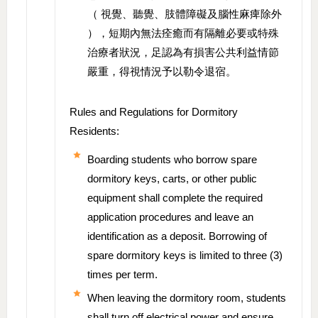
（ 視覺、聽覺、肢體障礙及腦性麻痺除外
），短期內無法痊癒而有隔離必要或特殊
治療者狀況，足認為有損害公共利益情節
嚴重，得視情況予以勒令退宿。
Rules and Regulations for Dormitory
Residents:
Boarding students who borrow spare
dormitory keys, carts, or other public
equipment shall complete the required
application procedures and leave an
identification as a deposit. Borrowing of
spare dormitory keys is limited to three (3)
times per term.
When leaving the dormitory room, students
shall turn off electrical power and ensure