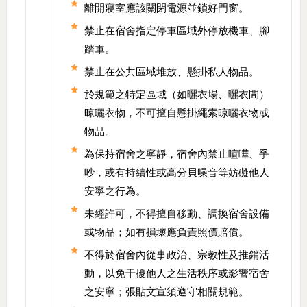
離開寢室應該關閉電源並鎖好門窗。
禁止在宿舍指定停車區域外停放機車、腳
踏車。
禁止在公共區域堆放、懸掛私人物品。
於規範之特定區域（如曬衣場、曬衣間）
晾曬衣物，不可擅自懸掛繩索晾曬衣物或
物品。
為保持宿舍之寧靜，宿舍內禁止喧嘩、爭
吵，或有持續性或高分貝噪音等妨礙他人
安寧之行為。
未經許可，不得擅自移動、調換宿舍設備
或物品；如有損壞應負責照價賠償。
不得於宿舍內從事政治、宗教性及推銷活
動，以免干擾他人之生活秩序或影響宿舍
之安寧；張貼文宣須遵守相關規範。