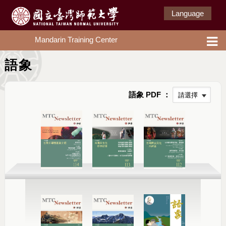
Language
Mandarin Training Center
語象
語象 PDF ：