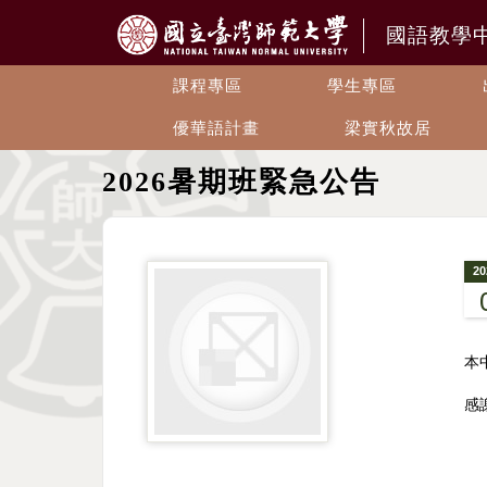
國語教學
課程專區
學生專區
優華語計畫
梁實秋故居
2026暑期班緊急公告
20
本
感