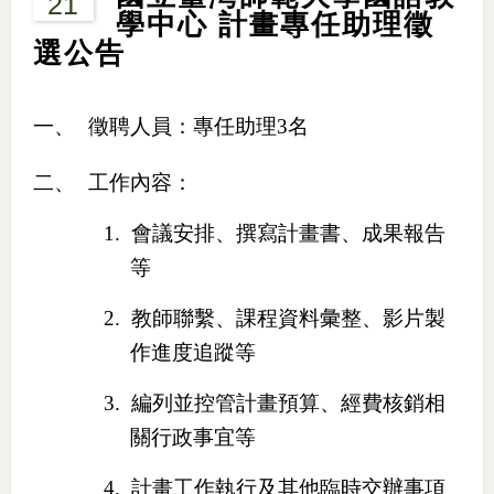
21
學中心 計畫專任助理徵
選公告
一、
徵聘人員：專任助理
3
名
二、
工作內容：
1.
會議安排、撰寫計畫書、成果報告
等
2.
教師聯繫、課程資料彙整、影片製
作進度追蹤等
3.
編列並控管計畫預算、經費核銷相
關行政事宜等
4.
計畫工作執行及其他臨時交辦事項