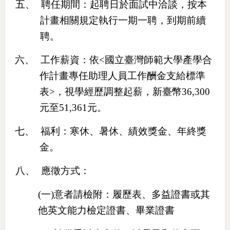
五、
聘任期間：起聘日於面試中洽談，按本
計畫相關規定執行一期一聘，到期前續
聘。
六、
工作薪資：依
<
國立臺灣師範大學產學合
作計畫專任助理人員工作酬金支給標準
表
>
，視學經歷調整起薪，新臺幣
36,300
元至
51,361
元。
七、
福利：寒休、暑休、績效獎金、年終獎
金。
八、
應徵方式：
(
一
)
意者請檢附：履歷表、多益證書或其
他英文能力檢定證書、畢業證書