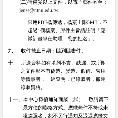
(
二
)
請備妥以上文件，以電子郵件寄至：
jense@ntnu.edu.tw
限用
PDF
檔傳遞，檔案上限
5MB
，不
超過
1
個檔案。郵件主旨請註明「應
徵計畫專任助理－您的姓名」。
九、
收件截止日期：隨到隨審件。
十、
所送資料如有填列不實、缺漏、或所附
之文件影本有偽造、變造、假借、冒用
等情事者，一經查明，已錄取者，撤銷
錄取資格。
十一、
本中心擇優通知面談（試），敬請留下
最方便的聯絡方式。應徵條件不符或未
獲遴選者，恕不另行通知及退還應徵文