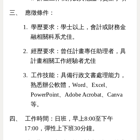
三、
應徵條件：
1.
學歷要求：學士以上，會計或財務金
融相關科系尤佳。
2.
經歷要求：曾任計畫專任助理者，具
計畫相關工作經驗者尤佳
3.
工作技能：具備行政文書處理能力，
熟悉辦公軟體，
Word
、
Excel
、
PowerPoint
、
Adobe Acrobat
、
Canva
等。
四、
工作時間：日班，早上
8:00
至下午
17:00
，彈性上下班
30
分鐘。