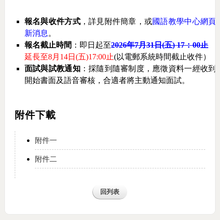
報名與收件方式
，詳見附件簡章，或
國語教學中心網頁
新消息
。
報名截止時間
：即日起至
2026
年
7
月
31
日(五)
17
：
00
止
延長至
8
月
14
日
(
五
)17:00
止
(
以電郵系統時間截止收件）
面試與試教通知
：
採隨到隨審制度，應徵資料一經收到
開始書面及語音審核，合適者將主動通知面試。
附件下載
附件一
附件二
回列表