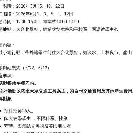
一階段：2026年5月15、18、22日
二階段：2026年6月1、3、5、8、12日
時間：12:00-16:00，結業式10:00-14:
00
動地點：大台北景點，結業式於本校和平校區二國語教學中心
動內容：
. 以小組行動，帶外籍學生前往大台北景點，如淡水、士林夜市、
龍山
。
. 參與結業式（5/22、6/12）
意事項：
活動提供午餐乙份。
校外活動以搭乘大眾交通工具為主，
須自付交通費用及其他產生費用
募對象
預計招募15人。
師大在學學生 ，不限科系、性別
守時
、樂意結交美國及英國朋友者