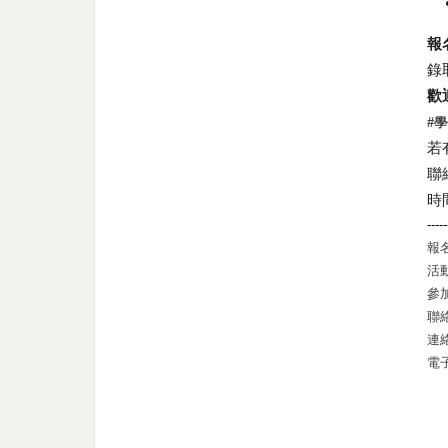
報名
錄
歡
#
若
聯絡
時間
-----
報
活
參
聯
連
電