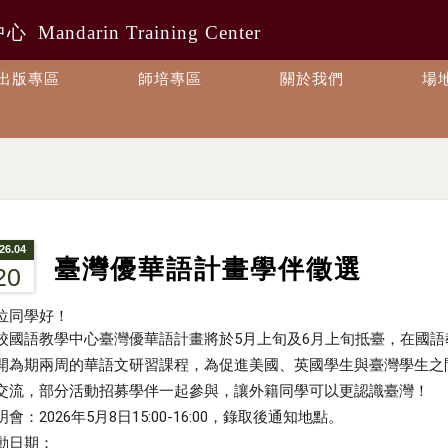
中心
Mandarin Training Center
出版專區
師培專區
關於我們
場
26.04
臺灣優華語計畫學伴徵選
20
位同學好！
校國語教學中心臺灣優華語計畫將於
5月上旬及6
月上旬抵臺
，
在國語
開為期兩周的華語文研習課程，為促進美國、
英國學生與臺灣學生之
交流，
部分活動招募學伴一起參與，讓外籍同學可以更認識臺灣！
會：2026年5月8日15:00-16:00，
錄取後通知地點。
動日期：