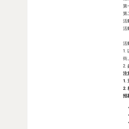
第
第
活動
活
活
1
街
2
注
1.
2.
招