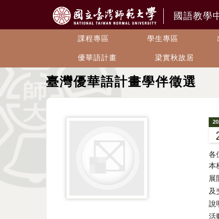
國語教學
課程專區
學生專區
優華語計畫
梁實秋故居
臺灣優華語計畫學伴徵選
20
各
本
展
及
說明
活