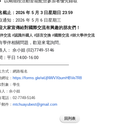
以兩階段活動皆能配合參加者優先錄取
截止：2026 年 5 月 3 日星期日 23:59
取通知：2026 年 5 月 6 日星期三
迎大家宣傳給對國際交流有興趣的朋友們！
學伴交流 #認識外國人 #語言交換 #國際交流 #師大學伴交流
有學伴相關問題，歡迎來電詢問。
人： 佘小姐 (02)7749-5146
：平日 14:00-16:00
-------------------------
------------------------------
-----
名方式：網路報名
動網址
：
https://forms.gle/
wUjNWVXbumHBVe7R8
加對象
：
學生
絡人
：
佘小姐
絡電話
：
02-7749-5146
子郵件
：
mtchuayubest@gmail.com
回列表