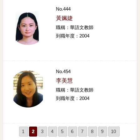
No.444
黃姵婕
職稱：華語文教師
到職年度：2004
No.454
李美慧
職稱：華語文教師
到職年度：2004
1
2
3
4
5
6
7
8
9
10