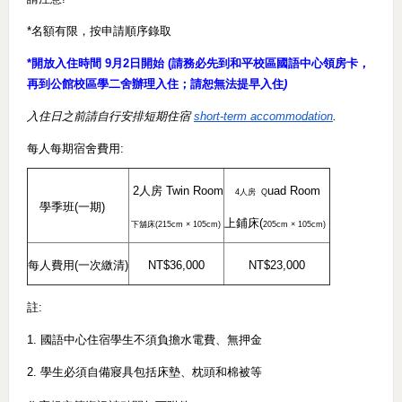
*名額有限，按申請順序錄取
*開放入住時間 9月2日開始 (請務必先到和平校區國語中心領房卡，
再到公館校區學二舍辦理入住；請恕無法提早入住
)
入住日之前請自行安排短期住宿
short-term accommodation
.
每人每期宿舍費用:
2
人房
Twin Room
uad Room
4
人房
Q
學季班(一期)
上鋪床(
下舖床(
215cm × 105cm)
205cm × 105cm)
每人費用(一次繳清)
NT$36,000
NT$23,000
註:
1. 國語中心住宿學生不須負擔水電費、無押金
2. 學生必須自備寢具包括床墊、枕頭和棉被等