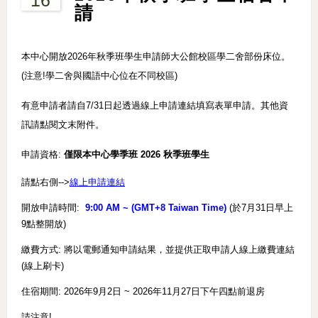
請
本中心開放
2026
年秋季班學生申請師大公館校區學二舍部份床位。
(注意!學二舍與國語中心位在不同校區)
有意申請者請自7/31日起透過線上申請連結填寫表單申請。其他資
訊請點閱文末附件。
申請資格
:
僅限本中心學季班 2026 秋季班學生
請點右側-->
線上申請連結
開放申請時間:
9:00 AM ~ (GMT+8 Taiwan Time)
(於7月31日早上
9點整開放)
繳費方式: 將以電郵通知申請結果，並提供正取申請人線上繳費連結
(線上刷卡)
住宿期間
:
2026年9月2日 ~ 2026年11月27日下午四點前退房
請注意!