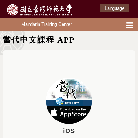
Language
Mandarin Training Center
當代中文課程 APP
iOS